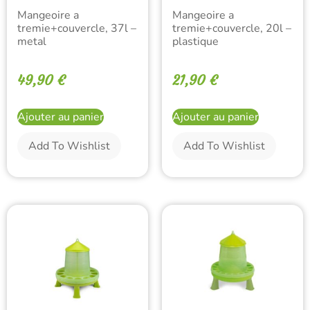
Mangeoire a
Mangeoire a
tremie+couvercle, 37l –
tremie+couvercle, 20l –
metal
plastique
49,90
€
21,90
€
Ajouter au panier
Ajouter au panier
Add To Wishlist
Add To Wishlist