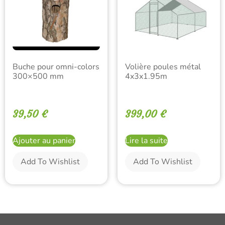
Buche pour omni-colors
Volière poules métal
300×500 mm
4x3x1.95m
39,50
€
399,00
€
Ajouter au panier
Lire la suite
Add To Wishlist
Add To Wishlist